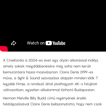
A CineKorda a 2024-es évet egy olyan alkotással indítja,
amely sokak megdöbbenésére még soha nem került
bemutatásra hazai mozivásznon. Claire Denis 1999-es
műve, a Sight & Sound szavazása alapján minden idők 7.
legjobb filmje, a rendező által jóváhagyott 4K-s felújított
változatban, egyetlen alkalommal látható Budapesten.
Herman Melville Billy Budd című regényének érzéki
feldolgozásával Claire Denis bebizonyította, hogy nem csak