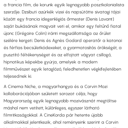
a francia film, de korunk egyik legnagyobb posztkolonialista
szerzője. Dzsibuti azúrkék vizei és napsütötte sivatagi tájai
között egy francia idegenlégiós őrmester (Denis Lavant)
saját bukásának magvait veti el, amikor egy feltűnő fiatal
újonc (Grégoire Colin) iránti megszállottsága az őrület
szélére kergeti. Denis és Agnès Godard operatőr a katonai
és férfias becsületkódexeket, a gyarmatosítás örökségét, a
pusztító féltékenységet és az elfojtott vágyat csillogó,
hipnotikus képekbe gyúrja, amelyek a modern
filmművészet egyik letaglózó, feledhetetlen végkifejletében
teljesednek ki.
A Cinema Niche, a magyarhangya és a Corvin Mozi
kollaborációjában született sorozat célja, hogy
Magyarország egyik legnagyobb mozivásznát megtöltse
máshol nem vetített, különleges, egyszer látható
filmritkaságokkal. A CineKorda pár hetente újabb
alkalmakkal jelentkezik, ahol reményeink szerint a Corvin