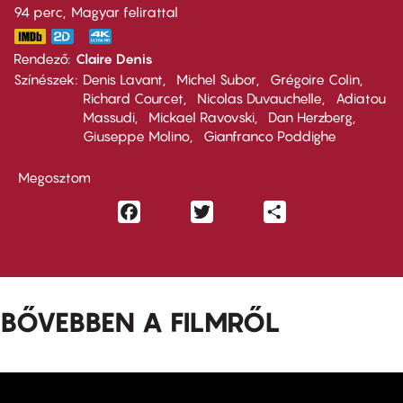
94 perc,
Magyar felirattal
Rendező
Claire Denis
Színészek
Denis Lavant
Michel Subor
Grégoire Colin
Richard Courcet
Nicolas Duvauchelle
Adiatou
Massudi
Mickael Ravovski
Dan Herzberg
Giuseppe Molino
Gianfranco Poddighe
Megosztom
Facebook
Twitter
Share
BŐVEBBEN A FILMRŐL