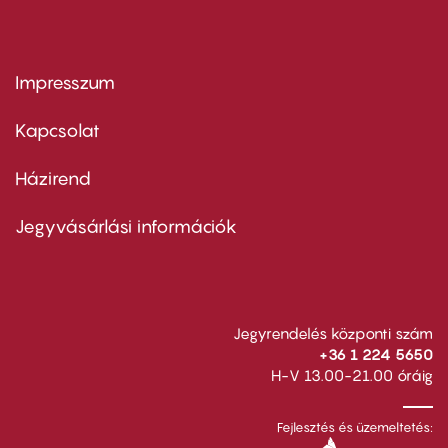
Impresszum
Footer
menu
first
Kapcsolat
Házirend
Footer
menu
second
Jegyvásárlási információk
Jegyrendelés központi szám
+36 1 224 5650
H-V 13.00-21.00 óráig
Fejlesztés és üzemeltetés: