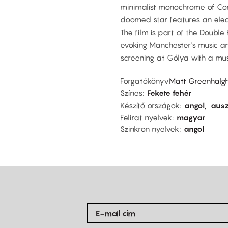
minimalist monochrome of Corb
doomed star features an elec
The film is part of the Double
evoking Manchester's music an
screening at Gólya with a mu
Forgatókönyv
Matt Greenhalg
Színes
Fekete fehér
Készítő országok
angol
ausz
Felirat nyelvek
magyar
Szinkron nyelvek
angol