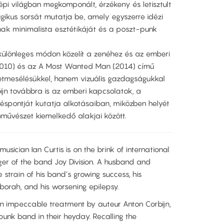
épi világban megkomponált, érzékeny és letisztult
ragikus sorsát mutatja be, amely egyszerre idézi
nak minimalista esztétikáját és a poszt-punk
különleges módon közelít a zenéhez és az emberi
010) és az A Most Wanted Man (2014) című
netmesélésükkel, hanem vizuális gazdagságukkal
bijn továbbra is az emberi kapcsolatok, a
spontját kutatja alkotásaiban, miközben helyét
lmművészet kiemelkedő alakjai között.
usician Ian Curtis is on the brink of international
er of the band Joy Division. A husband and
he strain of his band’s growing success, his
borah, and his worsening epilepsy.
iven impeccable treatment by auteur Anton Corbijn,
nk band in their heyday. Recalling the