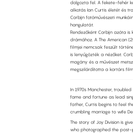
dolgozta fel. A fekete-fehér k
alkotás Ian Curtis életét és t
Corbijn fotóművészeti munkái
hangulatát.
Rendezőként Corbijn azóta is 
drámához. A The American (2
filmjei nemcsak feszült törté
is lenyűgözték a nézőket. Cor
magány és a művészet metszé
megszilárdította a kortárs fi
In 1970s Manchester, troubled m
fame and fortune as lead sing
father, Curtis begins to feel t
crumbling marriage to wife De
The story of Joy Division is g
who photographed the post-pu