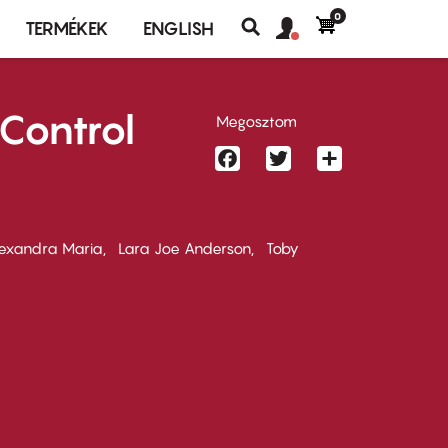
0
Felhasználó
Felhasználói
TERMÉKEK
ENGLISH
fiók
Keresés
fiók
menü
menüje
 Control
Megosztom
Facebook
Twitter
Share
exandra Maria
Lara Joe Anderson
Toby