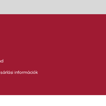
nd
ter
nu
sárlási információk
ond