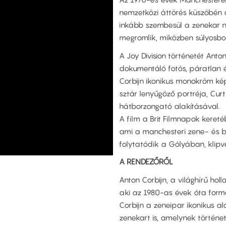
nemzetközi áttörés küszöbén á
inkább szembesül a zenekar n
megromlik, miközben súlyosbod
A Joy Division történetét Ant
dokumentáló fotós, páratlan é
Corbijn ikonikus monokróm képe
sztár lenyűgöző portréja, Cur
hátborzongató alakításával.
A film a Brit Filmnapok kere
ami a manchesteri zene- és bu
folytatódik a Gólyában, klipv
A RENDEZŐRŐL
Anton Corbijn, a világhírű hol
aki az 1980-as évek óta formá
Corbijn a zeneipar ikonikus ala
zenekart is, amelynek történe