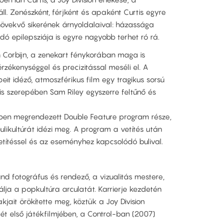
ll. Zenészként, férjként és apaként Curtis egyre
övekvő sikerének árnyoldalaival: házassága
ó epilepsziája is egyre nagyobb terhet ró rá.
on Corbijn, a zenekart fénykorában maga is
rzékenységgel és precizitással meséli el. A
it idéző, atmoszférikus film egy tragikus sorsú
tis szerepében Sam Riley egyszerre feltűnő és
tében megrendezett Double Feature program része,
likultúrát idézi meg. A program a vetítés után
etítéssel és az eseményhez kapcsolódó bulival.
land fotográfus és rendező, a vizualitás mestere,
lja a popkultúra arculatát. Karrierje kezdetén
kjait örökítette meg, köztük a Joy Division
tét első játékfilmjében, a Control-ban (2007)