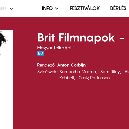
INFO
FESZTIVÁLOK
BÉRLÉS
IT!
Infó,
asztó
esemény,
terembérlés
Brit Filmnapok -
menü
Magyar felirattal
Rendező
Anton Corbijn
Színészek
Samantha Morton
Sam Riley
Al
Kebbell
Craig Parkinson