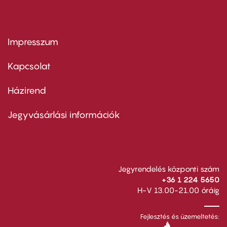
Impresszum
Footer
menu
first
Kapcsolat
Házirend
Footer
menu
second
Jegyvásárlási információk
Jegyrendelés központi szám
+36 1 224 5650
H-V 13.00-21.00 óráig
Fejlesztés és üzemeltetés: