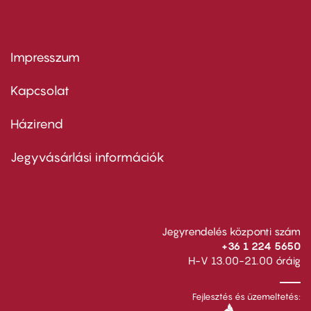
Impresszum
Footer
menu
first
Kapcsolat
Házirend
Footer
menu
second
Jegyvásárlási információk
Jegyrendelés központi szám
+36 1 224 5650
H-V 13.00-21.00 óráig
Fejlesztés és üzemeltetés: