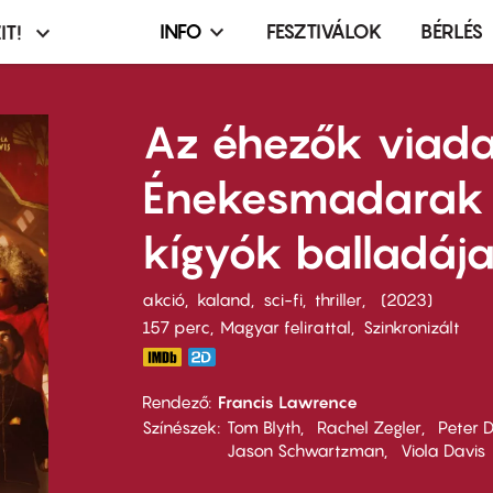
INFO
FESZTIVÁLOK
BÉRLÉS
IT!
Infó,
asztó
esemény,
terembérlés
Az éhezők viada
menü
Énekesmadarak
kígyók balladáj
akció
kaland
sci-fi
thriller
2023
157 perc,
Magyar felirattal
Szinkronizált
Rendező
Francis Lawrence
Színészek
Tom Blyth
Rachel Zegler
Peter D
Jason Schwartzman
Viola Davis