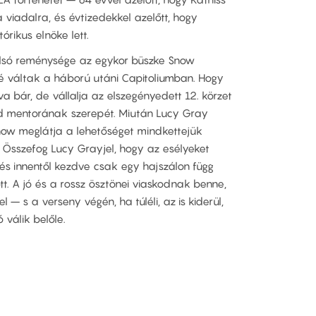
 viadalra, és évtizedekkel azelőtt, hogy
rikus elnöke lett.
tolsó reménysége az egykor büszke Snow
é váltak a háború utáni Capitoliumban. Hogy
va bár, de vállalja az elszegényedett 12. körzet
ird mentorának szerepét. Miután Lucy Gray
now meglátja a lehetőséget mindkettejük
Összefog Lucy Grayjel, hogy az esélyeket
és innentől kezdve csak egy hajszálon függ
t. A jó és a rossz ösztönei viaskodnak benne,
 – s a verseny végén, ha túléli, az is kiderül,
válik belőle.