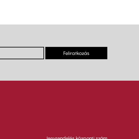
Feliratkozás
Jegyrendelés központi szám