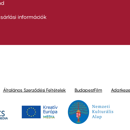
nd
ter
nu
sárlási információk
ond
Általános Szerződési Feltételek
BudapestFilm
Adatkezel