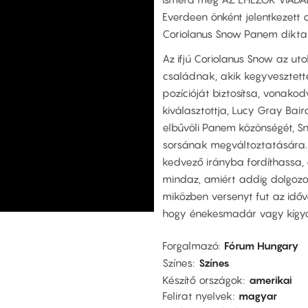
Everdeen önként jelentkezett a
Coriolanus Snow Panem diktató
Az ifjú Coriolanus Snow az u
családnak, akik kegyvesztett
pozícióját biztosítsa, vonakod
kiválasztottja, Lucy Gray Ba
elbűvöli Panem közönségét, S
sorsának megváltoztatására. 
kedvező irányba fordíthassa, 
mindaz, amiért addig dolgozot
miközben versenyt fut az idővel
hogy énekesmadár vagy kígyó 
Forgalmazó
Fórum Hungary
Színes
Színes
Készítő országok
amerikai
Felirat nyelvek
magyar