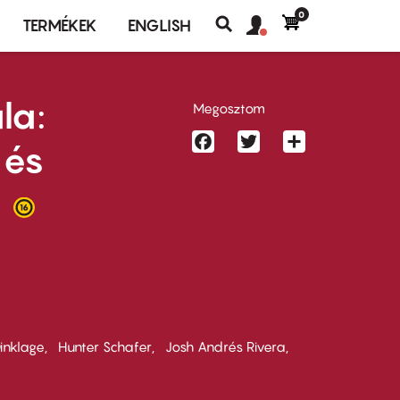
0
Felhasználó
Felhasználói
TERMÉKEK
ENGLISH
fiók
Keresés
fiók
menü
menüje
la:
Megosztom
Facebook
Twitter
Share
 és
a
inklage
Hunter Schafer
Josh Andrés Rivera