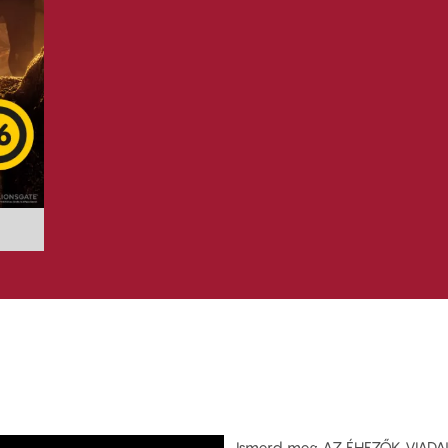
Ismerd meg AZ ÉHEZŐK VIADALA