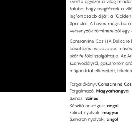
Évente egyszer a világ minden
faluba, hogy megfőzzék a vil
legfontosabb díját: a “Golden
Spatulát. A heves, mégis barát
versenyzők történeteiből egy ö
Constantine Costi (A Delicate
kásafőzés évszázados művész
skót felföld szolgáltatja. Az 
szenvedélyről, gasztronómiáró
műgonddal elkészített, tökélet
Forgatókönyv
Constantine Cost
Forgalmazó
Magyarhangya
Színes
Színes
Készítő országok
angol
Felirat nyelvek
magyar
Szinkron nyelvek
angol