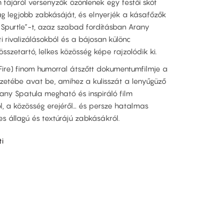
 tájáról versenyzők özönlenek egy festői skót
ág legjobb zabkásáját, és elnyerjék a kásafőzők
 Spurtle”-t, azaz szabad fordításban Arany
i rivalizálásokból és a bájosan különc
sszetartó, lelkes közösség képe rajzolódik ki.
 Fire) finom humorral átszőtt dokumentumfilmje a
etébe avat be, amihez a kulisszát a lenyűgüző
Arany Spatula megható és inspiráló film
l, a közösség erejéről… és persze hatalmas
es állagú és textúrájú zabkásákról.
i