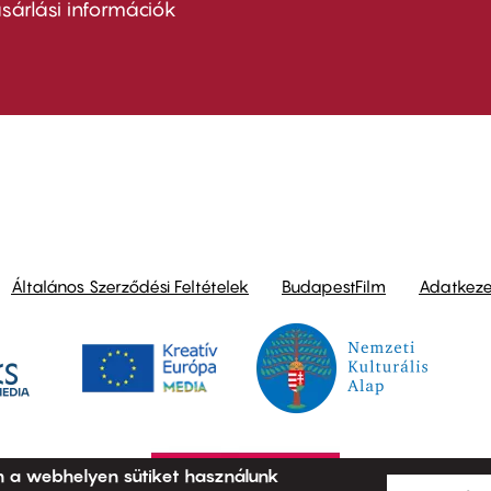
nu
sárlási információk
ond
Általános Szerződési Feltételek
BudapestFilm
Adatkezel
n a webhelyen sütiket használunk