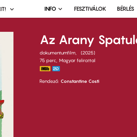
INFO
FESZTIVÁLOK
BÉRLÉS
IT!
Infó,
asztó
esemény,
terembérlés
Az Arany Spatul
menü
dokumentumfilm
2025
75 perc,
Magyar felirattal
Rendező
Constantine Costi