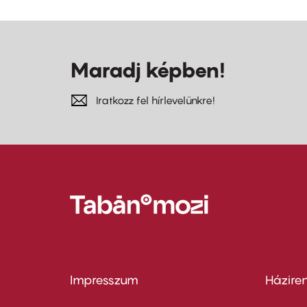
Maradj képben!
Iratkozz fel hírlevelünkre!
Impresszum
Házire
Footer
Foo