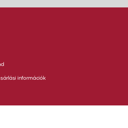
nd
ter
nu
sárlási információk
ond