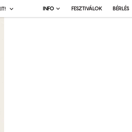
INFO
FESZTIVÁLOK
BÉRLÉS
IT!
Infó,
asztó
esemény,
terembérlés
menü