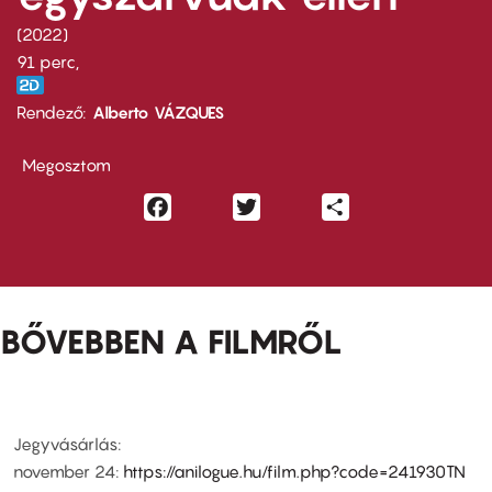
2022
91 perc,
Rendező
Alberto VÁZQUES
Megosztom
Facebook
Twitter
Share
BŐVEBBEN A FILMRŐL
Jegyvásárlás:
november 24:
https://anilogue.hu/film.php?code=241930TN