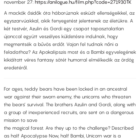
november 27:
https://anilogue.hu/film.php?code=271930TK
A mackók ősidők óta háborúznak esküdt ellenségeikkel, az
egyszarvúakkal, akik fenyegetést jelentenek az életükre. A
két testvér, Azulin és Gordi egy csapat tapasztalatlan
újonccal együtt veszélyes küldetésre indulnak, hogy
megmentsék a bűvös erdőt. Vajon fel tudnak nőni a
feladathoz? Az Apokalipszis most és a Bambi egyvelegének
kikiáltott véres fantasy sötét humorral elmélkedik az ördög
eredetéről.
For ages, teddy bears have been locked in an ancestral
war against their sworn enemy, the unicorns who threaten
the bears’ survival. The brothers Azulin and Gordi, along with
a group of inexperienced recruits, are sent on a dangerous
mission to save
the magical forest. Are they up to the challenge? Described
as half Apocalypse Now, half Bambi, Unicorn war is a