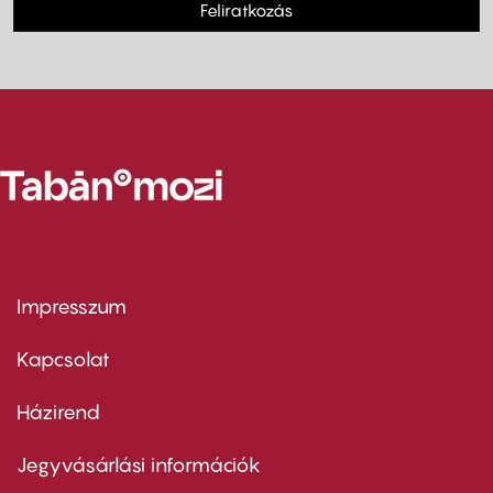
Feliratkozás
Impresszum
Footer
menu
first
Kapcsolat
Házirend
Footer
menu
second
Jegyvásárlási információk