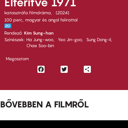
Eltérítve 1971
katasztrófa filmdráma
2024
100 perc,
magyar és angol felirattal
Rendező
Kim Sung-han
Színészek
Ha Jung-woo
Yeo Jin-goo
Sung Dong-il
Chae Soo-bin
Megosztom
Facebook
Twitter
Share
BŐVEBBEN A FILMRŐL