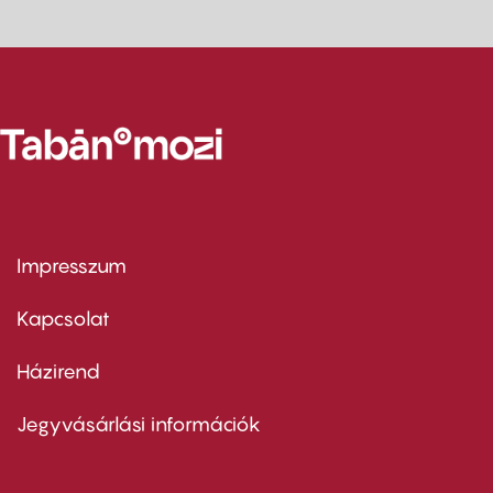
Impresszum
Footer
menu
first
Kapcsolat
Házirend
Footer
menu
second
Jegyvásárlási információk