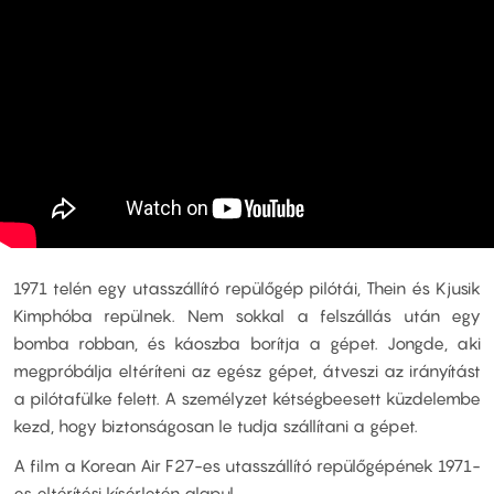
1971 telén egy utasszállító repülőgép pilótái, Thein és Kjusik
Kimphóba repülnek. Nem sokkal a felszállás után egy
bomba robban, és káoszba borítja a gépet. Jongde, aki
megpróbálja eltéríteni az egész gépet, átveszi az irányítást
a pilótafülke felett. A személyzet kétségbeesett küzdelembe
kezd, hogy biztonságosan le tudja szállítani a gépet.
A film a Korean Air F27-es utasszállító repülőgépének 1971-
es eltérítési kísérletén alapul.