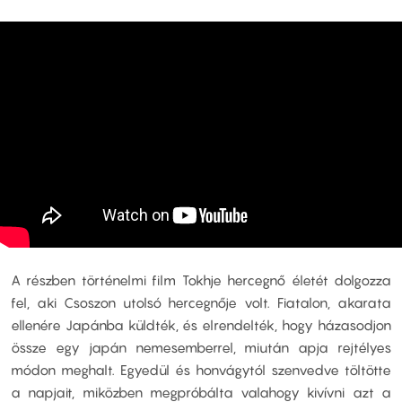
A részben történelmi film Tokhje hercegnő életét dolgozza
fel, aki Csoszon utolsó hercegnője volt. Fiatalon, akarata
ellenére Japánba küldték, és elrendelték, hogy házasodjon
össze egy japán nemesemberrel, miután apja rejtélyes
módon meghalt. Egyedül és honvágytól szenvedve töltötte
a napjait, miközben megpróbálta valahogy kivívni azt a