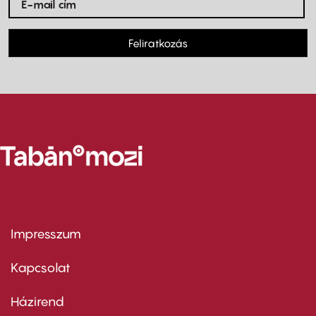
Feliratkozás
Impresszum
Footer
menu
first
Kapcsolat
Házirend
Footer