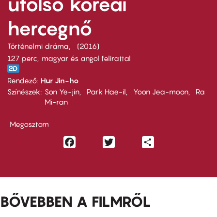
utolsó koreai
hercegnő
Történelmi dráma
2016
127 perc,
magyar és angol felirattal
Rendező
Hur Jin-ho
Színészek
Son Ye-jin
Park Hae-il
Yoon Jea-moon
Ra
Mi-ran
Megosztom
Facebook
Twitter
Share
BŐVEBBEN A FILMRŐL