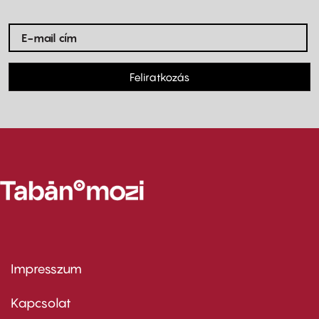
Feliratkozás
Impresszum
Footer
menu
first
Kapcsolat