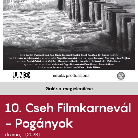
Galéria megjelenítése
10. Cseh Filmkarnevál
- Pogányok
dráma
2023