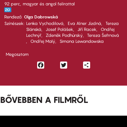
92 perc,
magyar és angol felirattal
Rendező
Olga Dabrowská
Színészek
Lenka Vychodilová
Eva Alner Jízdná
Tereza
Slánská
Josef Polášek
Jiří Racek
Ondřej
Lechnýř
Zdeněk Podhůrský
Tereza Šefrnová
Ondřej Malý
Simona Lewandowska
Megosztom
Facebook
Twitter
Share
BŐVEBBEN A FILMRŐL