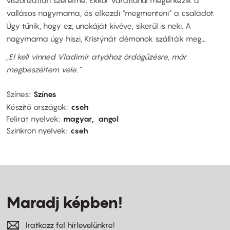
vallásos nagymama, és elkezdi "megmenteni" a családot.
Úgy tűnik, hogy ez, unokáját kivéve, sikerül is neki. A
nagymama úgy hiszi, Kristýnát démonok szállták meg…
„El kell vinned Vladimir atyához ördögűzésre, már
megbeszéltem vele.“
Színes
Színes
Készítő országok
cseh
Felirat nyelvek
magyar
angol
Szinkron nyelvek
cseh
Maradj képben!
Iratkozz fel hírlevelünkre!