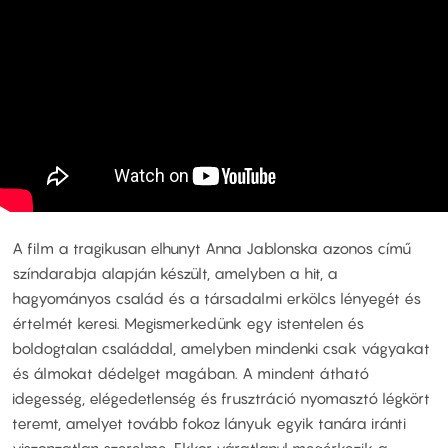
A film a tragikusan elhunyt Anna Jablonska azonos című
színdarabja alapján készült, amelyben a hit, a
hagyományos család és a társadalmi erkölcs lényegét és
értelmét keresi. Megismerkedünk egy istentelen és
boldogtalan családdal, amelyben mindenki csak vágyakat
és álmokat dédelget magában. A mindent átható
idegesség, elégedetlenség és frusztráció nyomasztó légkört
teremt, amelyet tovább fokoz lányuk egyik tanára iránti
viszonzatlan szerelme. Ekkor váratlanul megérkezik a