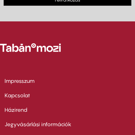
Impresszum
Footer
menu
first
Kapcsolat
Házirend
Footer
menu
second
Jegyvásárlási információk