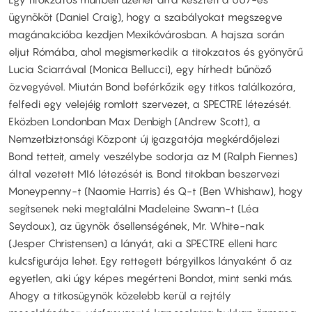
ügynököt (Daniel Craig), hogy a szabályokat megszegve
magánakcióba kezdjen Mexikóvárosban. A hajsza során
eljut Rómába, ahol megismerkedik a titokzatos és gyönyörű
Lucia Sciarrával (Monica Bellucci), egy hírhedt bűnöző
özvegyével. Miután Bond beférkőzik egy titkos találkozóra,
felfedi egy velejéig romlott szervezet, a SPECTRE létezését.
Eközben Londonban Max Denbigh (Andrew Scott), a
Nemzetbiztonsági Központ új igazgatója megkérdőjelezi
Bond tetteit, amely veszélybe sodorja az M (Ralph Fiennes)
által vezetett MI6 létezését is. Bond titokban beszervezi
Moneypenny-t (Naomie Harris) és Q-t (Ben Whishaw), hogy
segítsenek neki megtalálni Madeleine Swann-t (Léa
Seydoux), az ügynök ősellenségének, Mr. White-nak
(Jesper Christensen) a lányát, aki a SPECTRE elleni harc
kulcsfigurája lehet. Egy rettegett bérgyilkos lányaként ő az
egyetlen, aki úgy képes megérteni Bondot, mint senki más.
Ahogy a titkosügynök közelebb kerül a rejtély