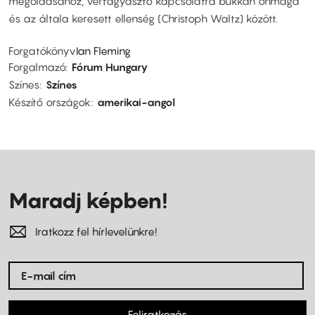
megoldásához, vérfagyasztó kapcsolatra bukkan önmaga
és az általa keresett ellenség (Christoph Waltz) között.
Forgatókönyv
Ian Fleming
Forgalmazó
Fórum Hungary
Színes
Színes
Készítő országok
amerikai-angol
Maradj képben!
Iratkozz fel hírlevelünkre!
Feliratkozás