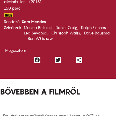
akcióthriller
2015
150 perc,
Rendező
Sam Mendes
Színészek
Monica Bellucci
Daniel Craig
Ralph Fiennes
Léa Seydoux
Christoph Waltz
Dave Bautista
Ben Whishaw
Megosztom
Facebook
Twitter
Share
BŐVEBBEN A FILMRŐL
Egy titokzatos múltbeli üzenet arra készteti a 007-es