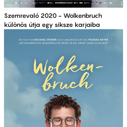
Szemrevaló 2020 - Wolkenbruch
különös útja egy siksze karjaiba