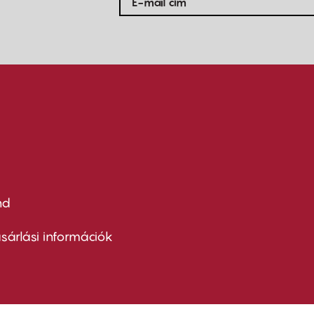
nd
ter
nu
sárlási információk
ond