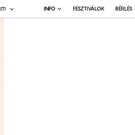
INFO
FESZTIVÁLOK
BÉRLÉS
IT!
Infó,
asztó
esemény,
terembérlés
menü