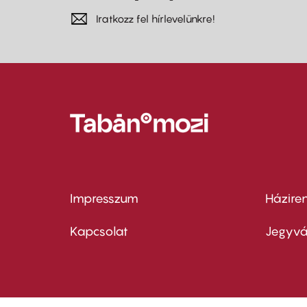
Iratkozz fel hírlevelünkre!
Impresszum
Házire
Footer
Foo
menu
me
Kapcsolat
Jegyvá
first
sec