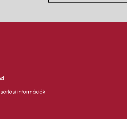
nd
ter
nu
sárlási információk
ond