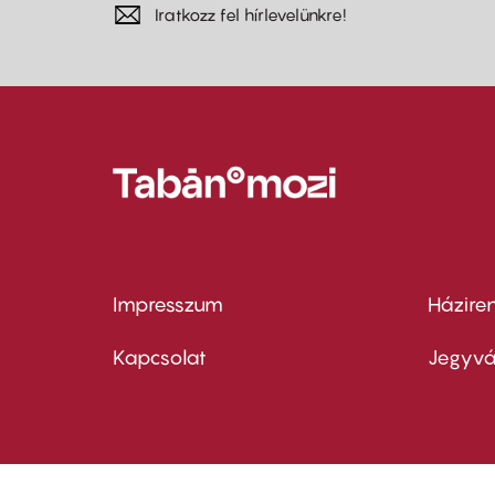
Iratkozz fel hírlevelünkre!
Impresszum
Házire
Footer
Foo
menu
me
Kapcsolat
Jegyvá
first
sec