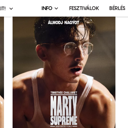
INFO
FESZTIVÁLOK
BÉRLÉS
IT!
Infó,
asztó
esemény,
terembérlés
menü