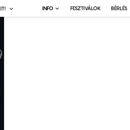
INFO
FESZTIVÁLOK
BÉRLÉS
IT!
Infó,
asztó
esemény,
terembérlés
menü