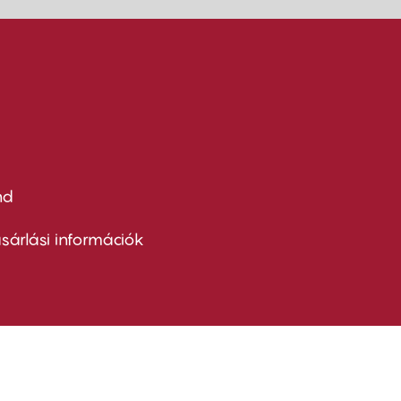
nd
ter
nu
sárlási információk
ond