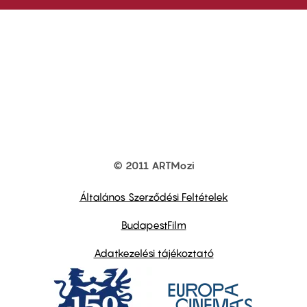
© 2011 ARTMozi
Footer
other
links
Általános Szerződési Feltételek
BudapestFilm
Adatkezelési tájékoztató