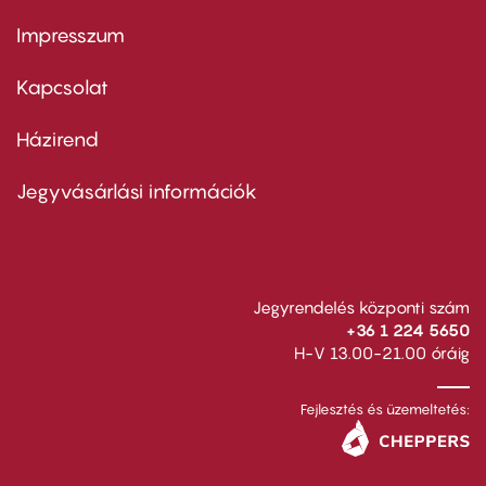
Impresszum
Footer
menu
first
Kapcsolat
Házirend
Footer
menu
second
Jegyvásárlási információk
Jegyrendelés központi szám
+36 1 224 5650
H-V 13.00-21.00 óráig
Fejlesztés és üzemeltetés: