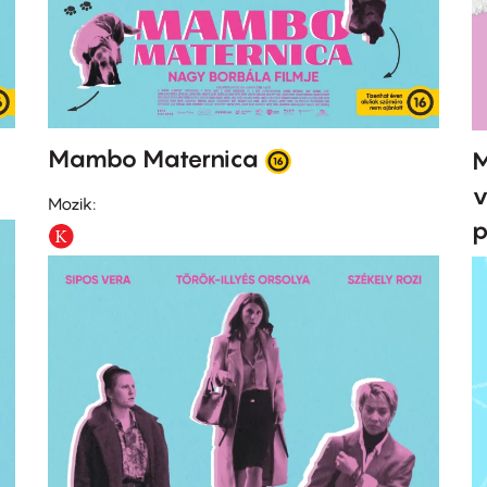
Mambo Maternica
M
v
Mozik:
p