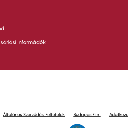
nd
ter
nu
sárlási információk
ond
Általános Szerződési Feltételek
BudapestFilm
Adatkezel