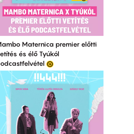
ambo Maternica premier előtti
etítés és élő Tyúkól
odcastfelvétel