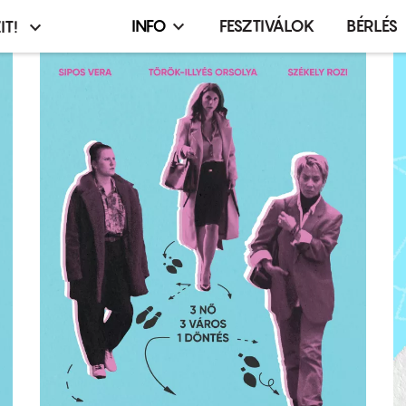
INFO
FESZTIVÁLOK
BÉRLÉS
IT!
Infó,
asztó
esemény,
terembérlés
menü