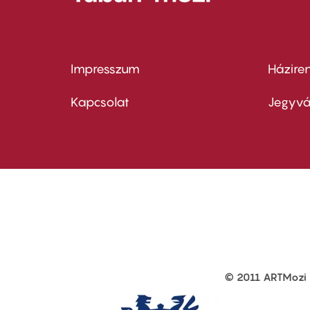
Impresszum
Házire
Footer
Foo
menu
me
Kapcsolat
Jegyvá
first
sec
© 2011 ARTMozi
Footer