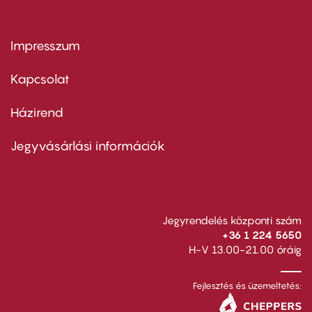
Impresszum
Footer
menu
first
Kapcsolat
Házirend
Footer
menu
second
Jegyvásárlási információk
Jegyrendelés központi szám
+36 1 224 5650
H-V 13.00-21.00 óráig
Fejlesztés és üzemeltetés: