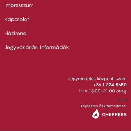
Impresszum
Footer
menu
first
Kapcsolat
Házirend
Footer
menu
second
Jegyvásárlási információk
Jegyrendelés központi szám
+36 1 224 5650
H-V 13.00-21.00 óráig
Fejlesztés és üzemeltetés: