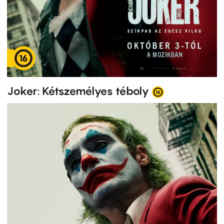
Joker: Kétszemélyes téboly