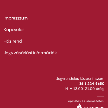
Impresszum
Footer
menu
first
Kapcsolat
Házirend
Footer
menu
second
Jegyvásárlási információk
Jegyrendelés központi szám
+36 1 224 5650
H-V 13.00-21.00 óráig
Fejlesztés és üzemeltetés: