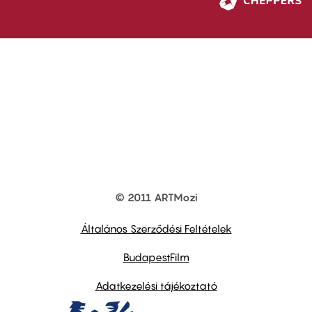
© 2011 ARTMozi
Footer
other
links
Általános Szerződési Feltételek
BudapestFilm
Adatkezelési tájékoztató