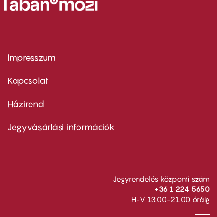
Impresszum
Footer
menu
first
Kapcsolat
Házirend
Footer
menu
second
Jegyvásárlási információk
Jegyrendelés központi szám
+36 1 224 5650
H-V 13.00-21.00 óráig