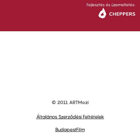
Fejlesztés és üzemeltetés:
© 2011 ARTMozi
Footer
other
links
Általános Szerződési Feltételek
BudapestFilm