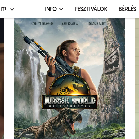
INFO
FESZTIVÁLOK
BÉRLÉS
IT!
Infó,
asztó
esemény,
terembérlés
menü