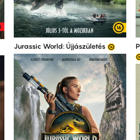
Jurassic World: Újjászületés
P