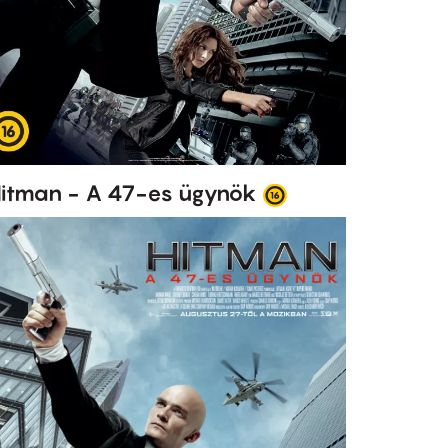
itman - A 47-es ügynök