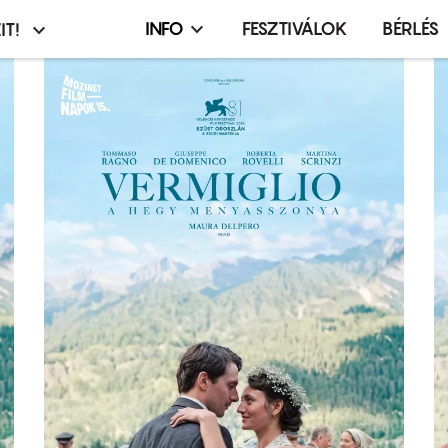
INFO
FESZTIVÁLOK
BÉRLÉS
IT!
Infó,
asztó
esemény,
terembérlés
menü