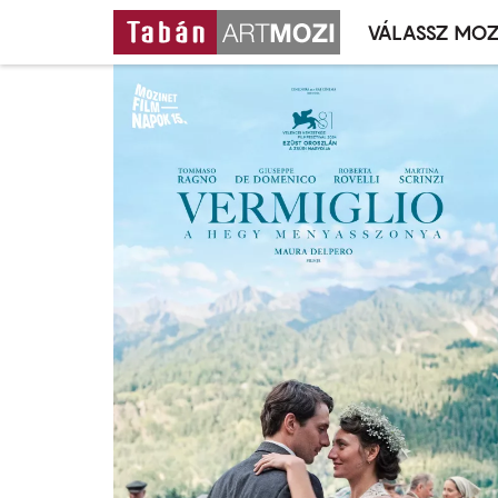
VÁLASSZ MOZ
Mozivál
Ugrás
menü
a
tartalomra