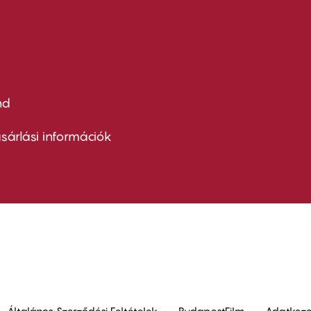
nd
ter
nu
sárlási információk
ond