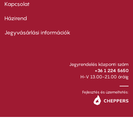
first
Kapcsolat
Házirend
Footer
menu
second
Jegyvásárlási információk
Jegyrendelés központi szám
+36 1 224 5650
H-V 13.00-21.00 óráig
Fejlesztés és üzemeltetés: