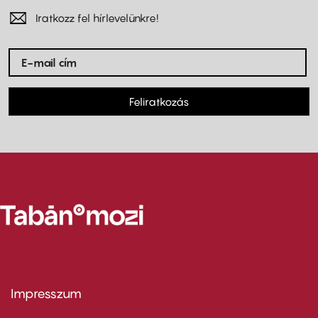
Iratkozz fel hírlevelünkre!
Feliratkozás
Impresszum
Footer
menu