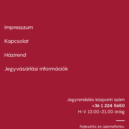
Impresszum
Footer
menu
first
Kapcsolat
Házirend
Footer
menu
second
Jegyvásárlási információk
Jegyrendelés központi szám
+36 1 224 5650
H-V 13.00-21.00 óráig
Fejlesztés és üzemeltetés: