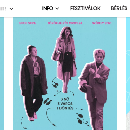
INFO
FESZTIVÁLOK
BÉRLÉS
IT!
Infó,
asztó
esemény,
terembérlés
menü