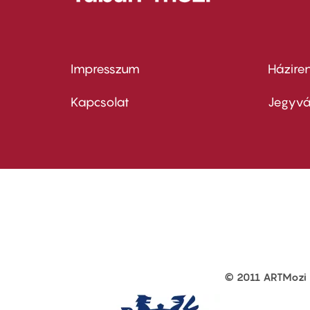
Impresszum
Házire
Footer
Foo
menu
me
Kapcsolat
Jegyvá
first
sec
© 2011 ARTMozi
Footer