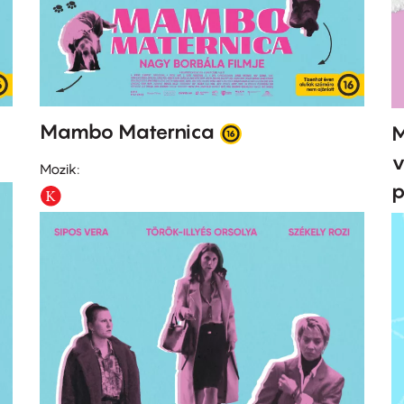
Mambo Maternica
M
v
Mozik:
p