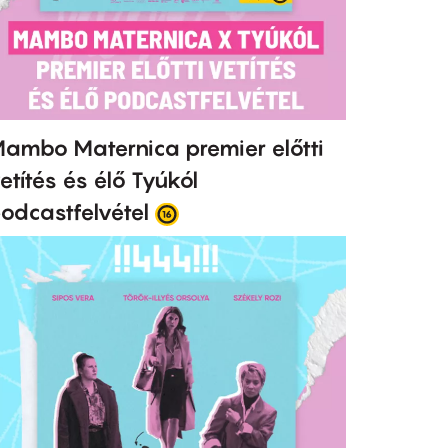
ambo Maternica premier előtti
etítés és élő Tyúkól
odcastfelvétel