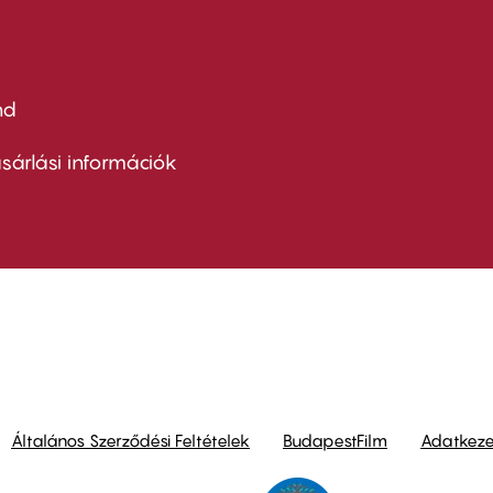
nd
ter
nu
sárlási információk
ond
Általános Szerződési Feltételek
BudapestFilm
Adatkezel