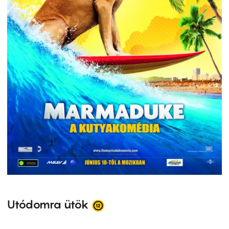
Utódomra ütök