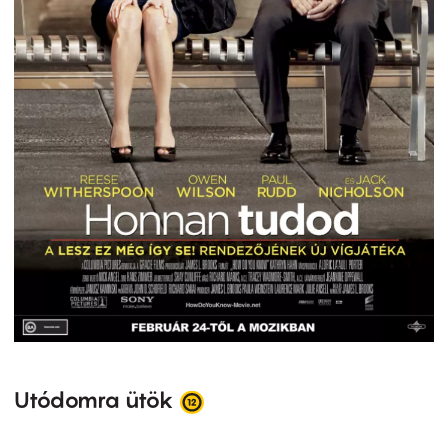
Utódomra ütök