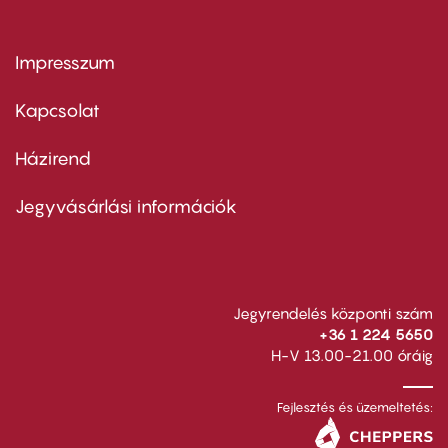
Impresszum
Footer
menu
first
Kapcsolat
Házirend
Footer
menu
second
Jegyvásárlási információk
Jegyrendelés központi szám
+36 1 224 5650
H-V 13.00-21.00 óráig
Fejlesztés és üzemeltetés: