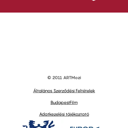
© 2011 ARTMozi
Footer
other
links
Általános Szerződési Feltételek
BudapestFilm
Adatkezelési tájékoztató