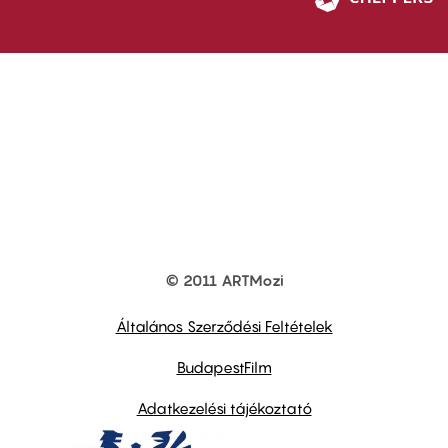
© 2011 ARTMozi
Footer
other
links
Általános Szerződési Feltételek
BudapestFilm
Adatkezelési tájékoztató