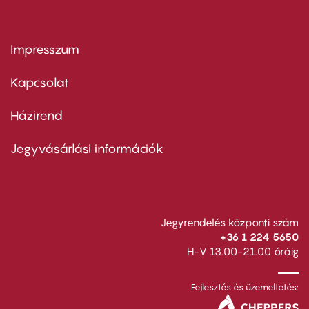
Impresszum
Footer
menu
first
Kapcsolat
Házirend
Footer
menu
second
Jegyvásárlási információk
Jegyrendelés központi szám
+36 1 224 5650
H-V 13.00-21.00 óráig
Fejlesztés és üzemeltetés: