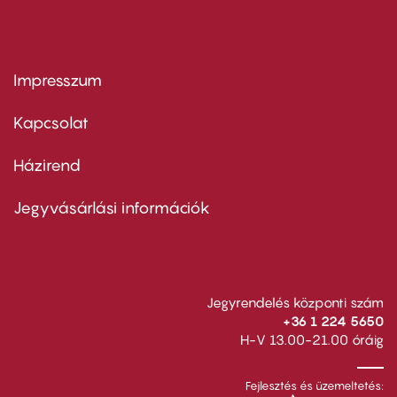
Impresszum
Footer
menu
first
Kapcsolat
Házirend
Footer
menu
second
Jegyvásárlási információk
Jegyrendelés központi szám
+36 1 224 5650
H-V 13.00-21.00 óráig
Fejlesztés és üzemeltetés: