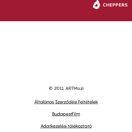
© 2011 ARTMozi
Footer
other
links
Általános Szerződési Feltételek
BudapestFilm
Adatkezelési tájékoztató