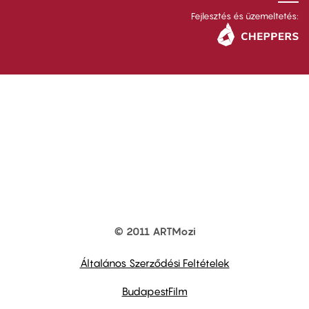
Fejlesztés és üzemeltetés:
© 2011 ARTMozi
Footer
other
links
Általános Szerződési Feltételek
BudapestFilm