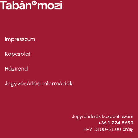
Impresszum
Footer
menu
first
Kapcsolat
Házirend
Footer
menu
second
Jegyvásárlási információk
Jegyrendelés központi szám
+36 1 224 5650
H-V 13.00-21.00 óráig