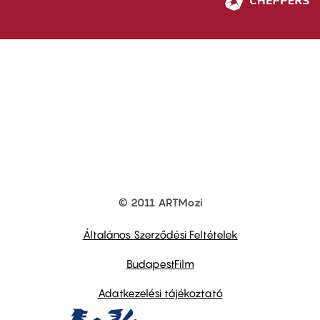
© 2011 ARTMozi
Footer
other
links
Általános Szerződési Feltételek
BudapestFilm
Adatkezelési tájékoztató