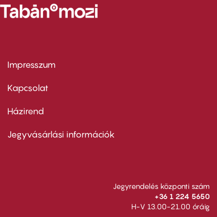
Impresszum
Footer
menu
first
Kapcsolat
Házirend
Footer
menu
second
Jegyvásárlási információk
Jegyrendelés központi szám
+36 1 224 5650
H-V 13.00-21.00 óráig