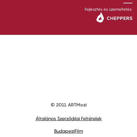
Fejlesztés és üzemeltetés:
© 2011 ARTMozi
Footer
other
links
Általános Szerződési Feltételek
BudapestFilm