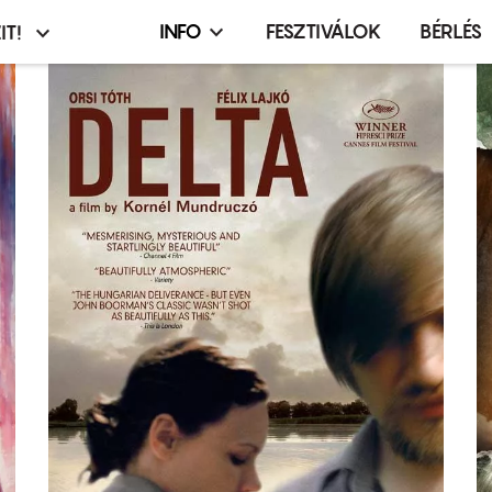
INFO
FESZTIVÁLOK
BÉRLÉS
IT!
Infó,
asztó
esemény,
terembérlés
menü