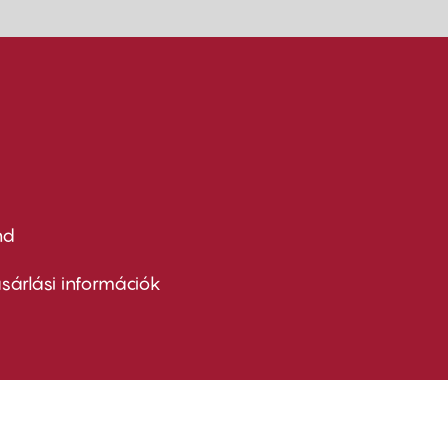
nd
ter
nu
sárlási információk
ond