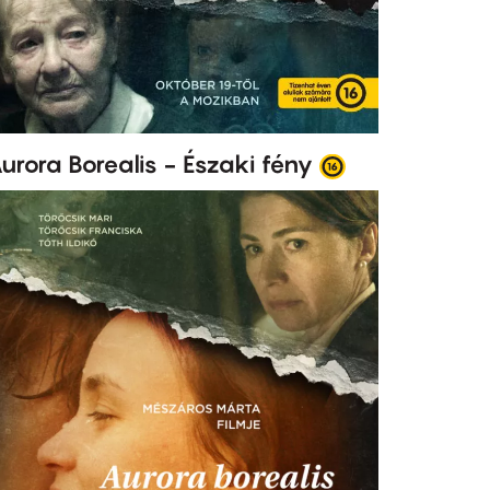
urora Borealis - Északi fény