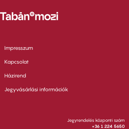
Impresszum
Footer
menu
first
Kapcsolat
Házirend
Footer
menu
second
Jegyvásárlási információk
Jegyrendelés központi szám
+36 1 224 5650