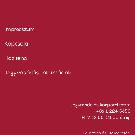
Impresszum
Footer
menu
first
Kapcsolat
Házirend
Footer
menu
second
Jegyvásárlási információk
Jegyrendelés központi szám
+36 1 224 5650
H-V 13.00-21.00 óráig
Fejlesztés és üzemeltetés: