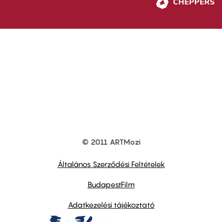
© 2011 ARTMozi
Footer
other
links
Általános Szerződési Feltételek
BudapestFilm
Adatkezelési tájékoztató