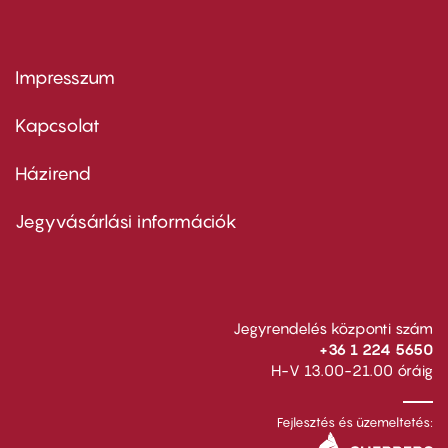
Impresszum
Footer
menu
first
Kapcsolat
Házirend
Footer
menu
second
Jegyvásárlási információk
Jegyrendelés központi szám
+36 1 224 5650
H-V 13.00-21.00 óráig
Fejlesztés és üzemeltetés: