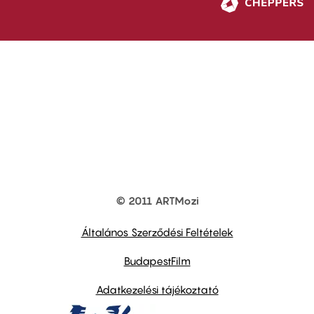
© 2011 ARTMozi
Footer
other
links
Általános Szerződési Feltételek
BudapestFilm
Adatkezelési tájékoztató