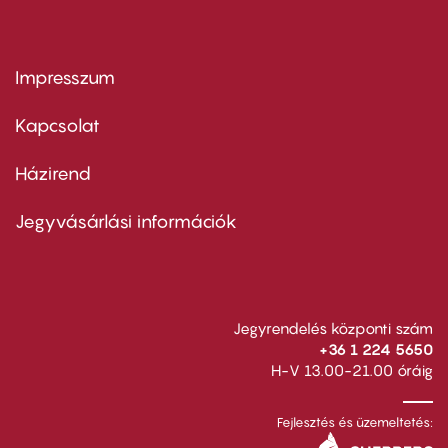
Impresszum
Footer
menu
first
Kapcsolat
Házirend
Footer
menu
second
Jegyvásárlási információk
Jegyrendelés központi szám
+36 1 224 5650
H-V 13.00-21.00 óráig
Fejlesztés és üzemeltetés: