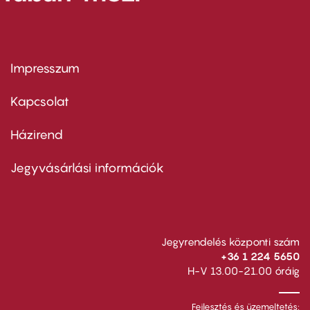
Impresszum
Footer
menu
first
Kapcsolat
Házirend
Footer
menu
second
Jegyvásárlási információk
Jegyrendelés központi szám
+36 1 224 5650
H-V 13.00-21.00 óráig
Fejlesztés és üzemeltetés: