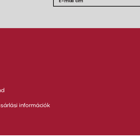
nd
ter
nu
sárlási információk
ond