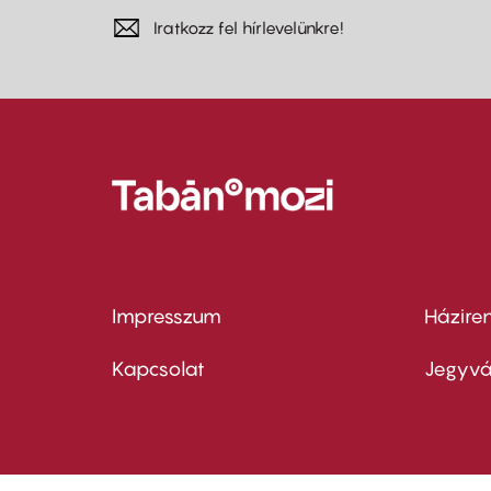
Iratkozz fel hírlevelünkre!
Impresszum
Házire
Footer
Foo
menu
me
Kapcsolat
Jegyvá
first
sec