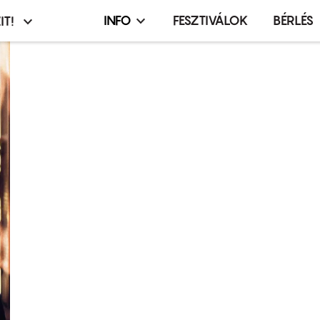
INFO
FESZTIVÁLOK
BÉRLÉS
IT!
Infó,
asztó
esemény,
terembérlés
menü