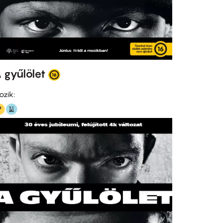
 gyűlölet
ozik: