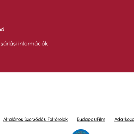
nd
ter
nu
sárlási információk
ond
Általános Szerződési Feltételek
BudapestFilm
Adatkezel