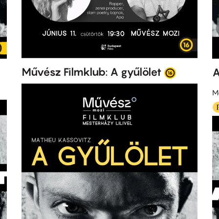
Művész Filmklub: A gyűlölet
A
M