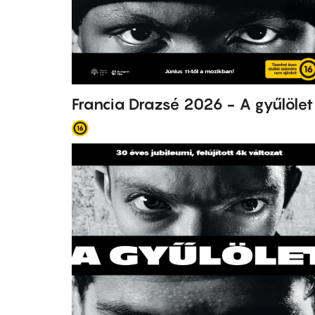
Francia Drazsé 2026 - A gyűlölet