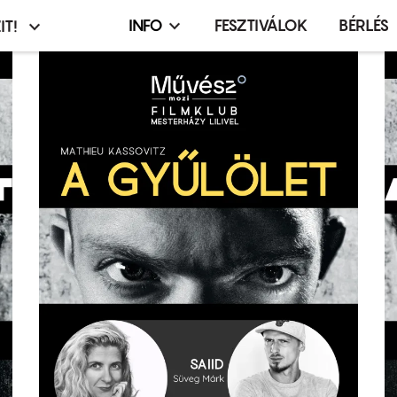
INFO
FESZTIVÁLOK
BÉRLÉS
IT!
Infó,
asztó
esemény,
terembérlés
menü