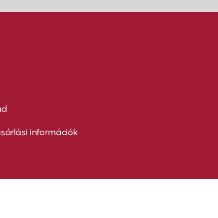
nd
ter
nu
sárlási információk
ond