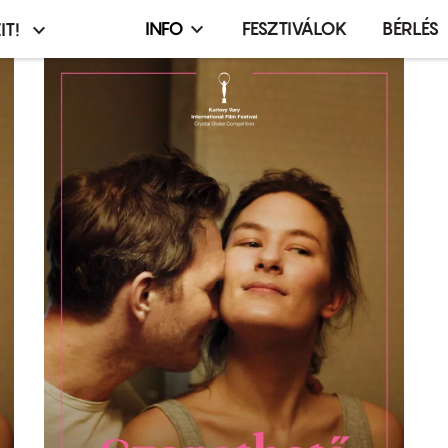
INFO
FESZTIVÁLOK
BÉRLÉS
IT!
Infó,
asztó
esemény,
terembérlés
menü