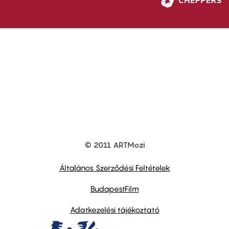
© 2011 ARTMozi
Footer
other
links
Általános Szerződési Feltételek
BudapestFilm
Adatkezelési tájékoztató