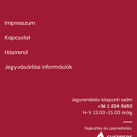
Impresszum
Footer
menu
first
Kapcsolat
Házirend
Footer
menu
second
Jegyvásárlási információk
Jegyrendelés központi szám
+36 1 224 5650
H-V 13.00-21.00 óráig
Fejlesztés és üzemeltetés: