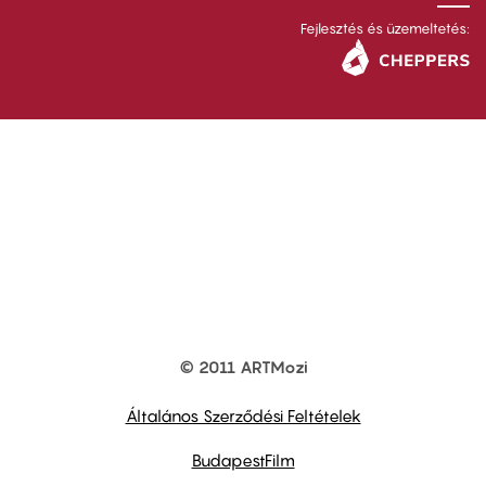
Fejlesztés és üzemeltetés:
© 2011 ARTMozi
Footer
other
links
Általános Szerződési Feltételek
BudapestFilm