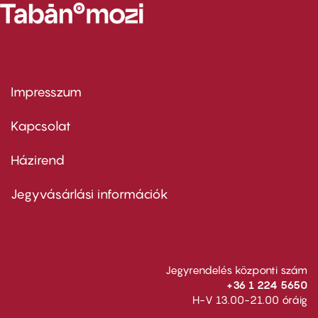
Impresszum
Footer
menu
first
Kapcsolat
Házirend
Footer
menu
second
Jegyvásárlási információk
Jegyrendelés központi szám
+36 1 224 5650
H-V 13.00-21.00 óráig