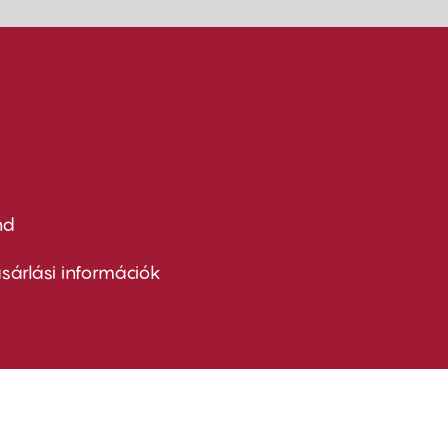
nd
ter
nu
sárlási információk
ond