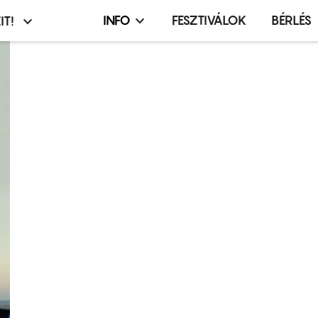
INFO
FESZTIVÁLOK
BÉRLÉS
IT!
Infó,
asztó
esemény,
terembérlés
menü