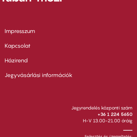
Impresszum
Footer
menu
first
Kapcsolat
Házirend
Footer
menu
second
Jegyvásárlási információk
Jegyrendelés központi szám
+36 1 224 5650
H-V 13.00-21.00 óráig
Fejlesztés és üzemeltetés: