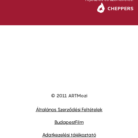
© 2011 ARTMozi
Footer
other
links
Általános Szerződési Feltételek
BudapestFilm
Adatkezelési tájékoztató