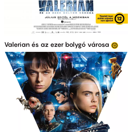
Valerian és az ezer bolygó városa