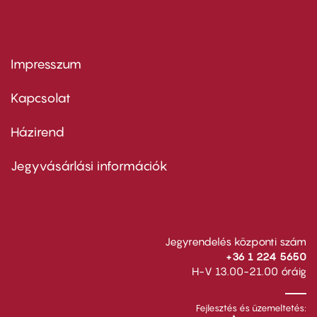
Impresszum
Footer
menu
first
Kapcsolat
Házirend
Footer
menu
second
Jegyvásárlási információk
Jegyrendelés központi szám
+36 1 224 5650
H-V 13.00-21.00 óráig
Fejlesztés és üzemeltetés: