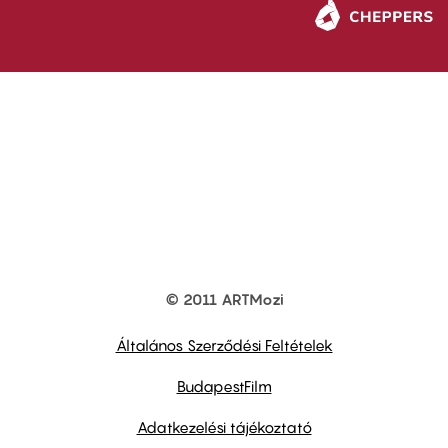
© 2011 ARTMozi
Footer
other
links
Általános Szerződési Feltételek
BudapestFilm
Adatkezelési tájékoztató