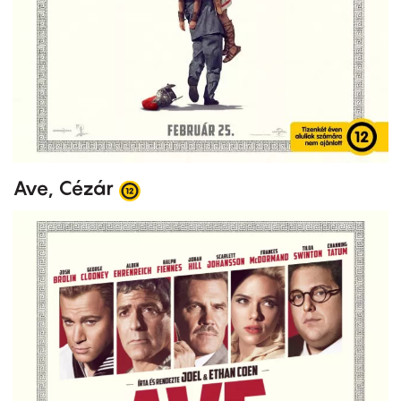
Ave, Cézár