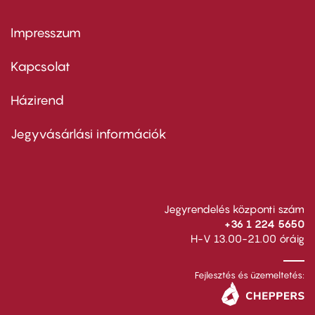
Impresszum
Footer
menu
first
Kapcsolat
Házirend
Footer
menu
second
Jegyvásárlási információk
Jegyrendelés központi szám
+36 1 224 5650
H-V 13.00-21.00 óráig
Fejlesztés és üzemeltetés: